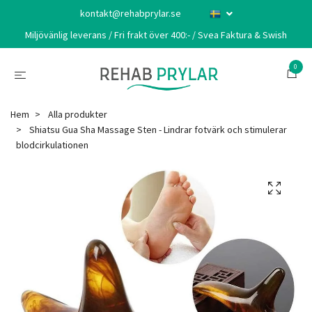
kontakt@rehabprylar.se
Miljövänlig leverans / Fri frakt över 400:- / Svea Faktura & Swish
0
Hem
Alla produkter
Shiatsu Gua Sha Massage Sten - Lindrar fotvärk och stimulerar
blodcirkulationen