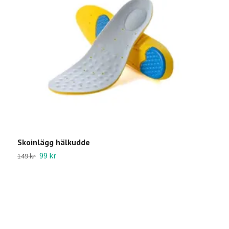
Skoinlägg hälkudde
99 kr
149 kr
B
2