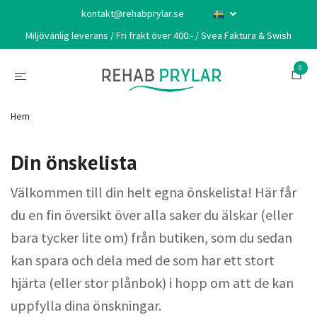
kontakt@rehabprylar.se
Miljövänlig leverans / Fri frakt över 400:- / Svea Faktura & Swish
0
Hem
Din önskelista
Välkommen till din helt egna önskelista! Här får
du en fin översikt över alla saker du älskar (eller
bara tycker lite om) från butiken, som du sedan
kan spara och dela med de som har ett stort
hjärta (eller stor plånbok) i hopp om att de kan
uppfylla dina önskningar.