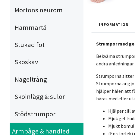
Mortons neurom
INFORMATION
Hammartå
Stukad fot
Strumpor med gel
Bekväma strumpor m
Skoskav
andra anledningar 
Strumporna sitter s
Nageltrång
Strumporna är gjor
hjälper hälen att 
Skoinlägg & sulor
bäras med eller uta
Hjälper till 
Stödstrumpor
Mjuk gel-kud
Mjukt bomull
Armbåge & handled
(En storlek) 