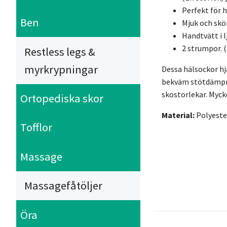
Perfekt för h
Ben
Mjuk och sk
Handtvätt i 
2 strumpor. (
Restless legs &
myrkrypningar
Dessa hälsockor hjä
bekväm stötdämpnin
skostorlekar. Myck
Ortopediska skor
Material:
Polyeste
Tofflor
Massage
Massagefåtöljer
Öra