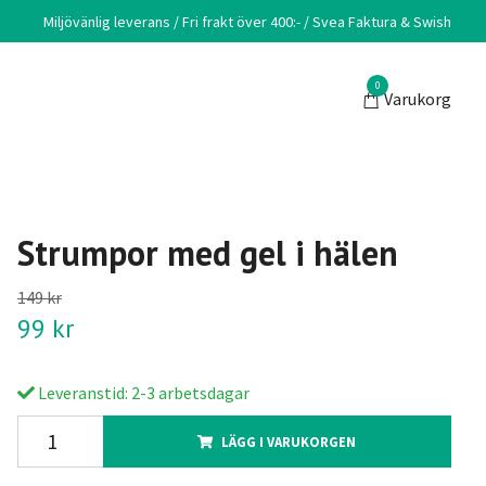
Miljövänlig leverans / Fri frakt över 400:- / Svea Faktura & Swish
0
Varukorg
Strumpor med gel i hälen
149 kr
99 kr
Leveranstid: 2-3 arbetsdagar
LÄGG I VARUKORGEN