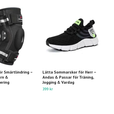
r Smärtlindring –
Lätta Sommarskor för Herr –
Just
rn &
Andas & Passar för Träning,
Kon
sering
Jogging & Vardag
Uth
399 kr
249 