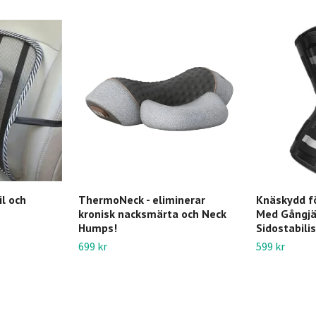
l och
ThermoNeck - eliminerar
Knäskydd fö
kronisk nacksmärta och Neck
Med Gångjä
Humps!
Sidostabili
699 kr
599 kr