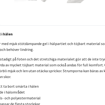
 i hälen
ed mjuk stötdämpande gel i hälpartiet och töjbart material som
och behöver lindring.
tadigt på foten och det stretchiga materialet gör att de inte tryc
da av mycket töjbart material som också andas för full komfort.
förbli mjuk och len utan otäcka sprickor. Strumporna kan bäras av
n skor.
att ta bort smärta i hälen
de i hälområdet
s- och polyestermaterial
passar de flesta storlekar