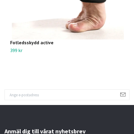
Fotledsskydd active
A
399 kr
1
Anmäl dig till vårat nyhetsbrev