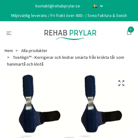
kontakt@rehabprylar.se
Miljövänlig leverans / Fri frakt över 400:- / Svea Faktura & Swish
0
Hem
Alla produkter
ToeAlign™ - Korrigerar och lindrar smärta från krökta tår som
hammartå och klotå