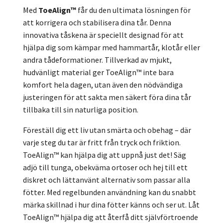
Med
ToeAlign™
får du den ultimata lösningen för
att korrigera och stabilisera dina tår. Denna
innovativa tåskena är speciellt designad för att
hjälpa dig som kämpar med hammartår, klotår eller
andra tådeformationer. Tillverkad av mjukt,
hudvänligt material ger ToeAlign™ inte bara
komfort hela dagen, utan även den nödvändiga
justeringen för att sakta men säkert föra dina tår
tillbaka till sin naturliga position.
Föreställ dig ett liv utan smärta och obehag – där
varje steg du tar är fritt från tryck och friktion.
ToeAlign™ kan hjälpa dig att uppnå just det! Säg
adjö till tunga, obekväma ortoser och hej till ett
diskret och lättanvänt alternativ som passar alla
fötter. Med regelbunden användning kan du snabbt
märka skillnad i hur dina fötter känns och ser ut. Låt
ToeAlign™ hjälpa dig att återfå ditt självförtroende