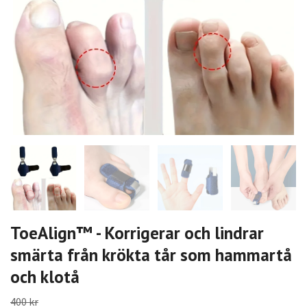
ToeAlign™ - Korrigerar och lindrar
smärta från krökta tår som hammartå
och klotå
400 kr