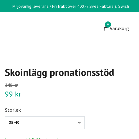
Miljövänlig leverans / Fri frakt över 400:- / Svea Faktura & Swish
0
Varukorg
Skoinlägg pronationsstöd
149 kr
99 kr
Storlek
35-40