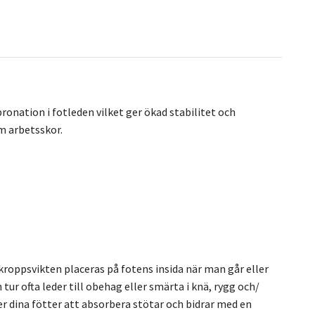
onation i fotleden vilket ger ökad stabilitet och
m arbetsskor.
kroppsvikten placeras på fotens insida när man går eller
tur ofta leder till obehag eller smärta i knä, rygg och/
er dina fötter att absorbera stötar och bidrar med en