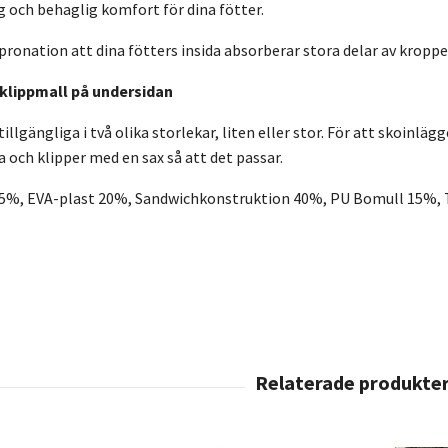
och behaglig komfort för dina fötter.
ronation att dina fötters insida absorberar stora delar av kroppen
klippmall på undersidan
illgängliga i två olika storlekar, liten eller stor. För att skoinlä
 och klipper med en sax så att det passar.
15%, EVA-plast 20%, Sandwichkonstruktion 40%, PU Bomull 15%