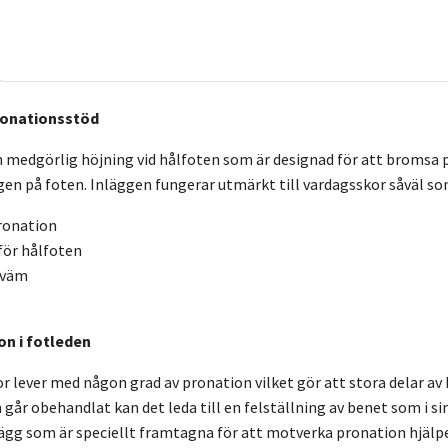
ronationsstöd
 medgörlig höjning vid hålfoten som är designad för att bromsa pr
en på foten. Inläggen fungerar utmärkt till vardagsskor såväl so
ronation
för hålfoten
kväm
n i fotleden
r lever med någon grad av pronation vilket gör att stora delar av 
går obehandlat kan det leda till en felställning av benet som i sin 
nlägg som är speciellt framtagna för att motverka pronation hjälp