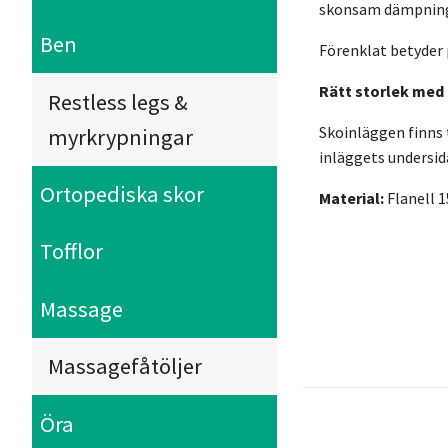
skonsam dämpning 
Ben
Förenklat betyder p
Rätt storlek med 
Restless legs &
Skoinläggen finns t
myrkrypningar
inläggets undersida
Ortopediska skor
Material:
Flanell 
Tofflor
Massage
Massagefåtöljer
Öra