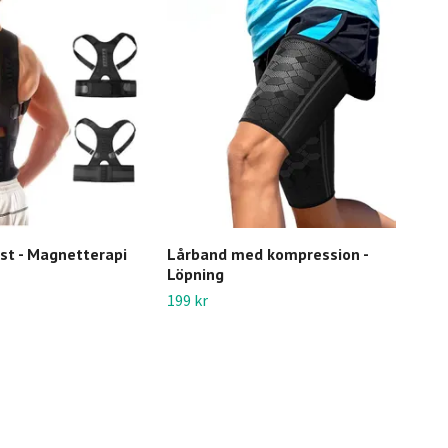
st - Magnetterapi
Lårband med kompression -
Knä
Löpning
Lin
rörl
199 kr
249 