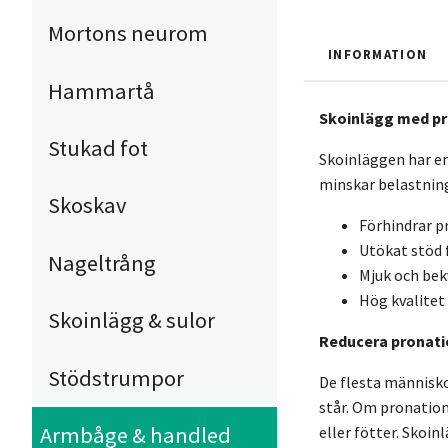
Mortons neurom
INFORMATION
Hammartå
Skoinlägg med p
Stukad fot
Skoinläggen har en
minskar belastning
Skoskav
Förhindrar p
Utökat stöd 
Nageltrång
Mjuk och be
Hög kvalitet
Skoinlägg & sulor
Reducera pronatio
Stödstrumpor
De flesta människo
står. Om pronation 
Armbåge & handled
eller fötter. Skoi