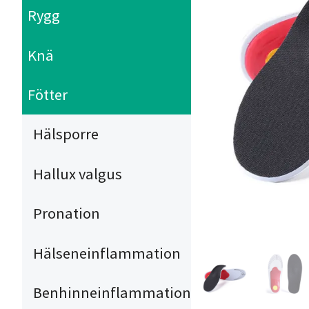
Rygg
Knä
Fötter
Hälsporre
Hallux valgus
Pronation
Hälseneinflammation
Benhinneinflammation