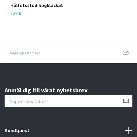
Hålfotsstöd högklackat
H
129 kr
9
Anmäl dig till vårat nyhetsbrev
Kundtjänst