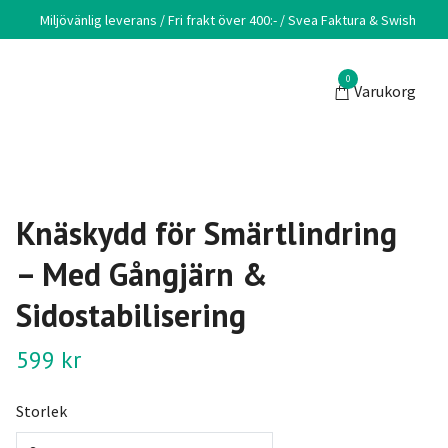
Miljövänlig leverans / Fri frakt över 400:- / Svea Faktura & Swish
0
Varukorg
Knäskydd för Smärtlindring
– Med Gångjärn &
Sidostabilisering
599 kr
Storlek