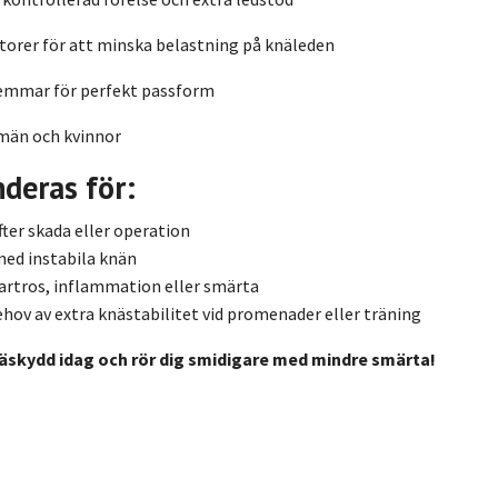
atorer för att minska belastning på knäleden
remmar för perfekt passform
män och kvinnor
eras för:
fter skada eller operation
med instabila knän
 artros, inflammation eller smärta
ov av extra knästabilitet vid promenader eller träning
näskydd idag och rör dig smidigare med mindre smärta!