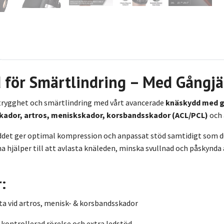
 för Smärtlindring – Med Gångjär
 trygghet och smärtlindring med vårt avancerade
knäskydd med gå
kador, artros, meniskskador, korsbandsskador (ACL/PCL)
och 
ddet ger optimal kompression och anpassat stöd samtidigt som d
na hjälper till att avlasta knäleden, minska svullnad och påskynda
:
ta vid artros, menisk- & korsbandsskador
 kontrollerad rörelse och extra ledstöd