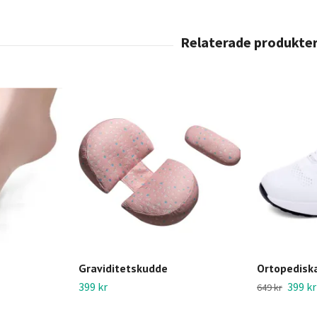
Graviditetskudde
Ortopedisk
399 kr
399 kr
649 kr