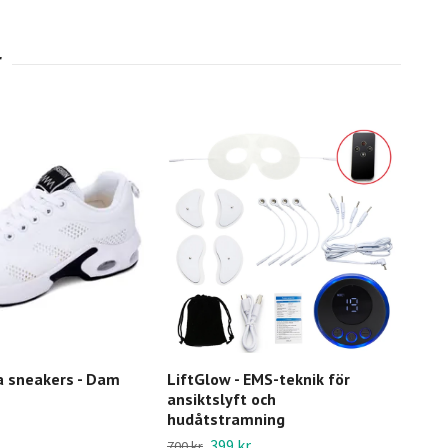
a sneakers - Dam
LiftGlow - EMS-teknik för
Glu
ansiktslyft och
blo
hudåtstramning
trö
399 kr
700 kr
399 