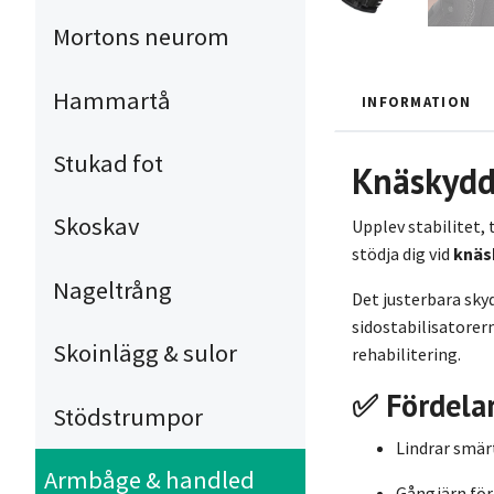
Mortons neurom
Hammartå
INFORMATION
Stukad fot
Knäskydd
Skoskav
Upplev stabilitet,
stödja dig vid
knäs
Nageltrång
Det justerbara sky
sidostabilisatorer
Skoinlägg & sulor
rehabilitering.
✅ Fördelar
Stödstrumpor
Lindrar smär
Armbåge & handled
Gångjärn för