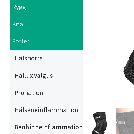
Rygg
Knä
Fötter
Hälsporre
Hallux valgus
Pronation
Hälseneinflammation
Benhinneinflammation