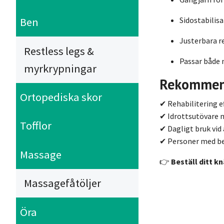
Ben
Sidostabilis
Justerbara 
Restless legs &
Passar både 
myrkrypningar
Rekommend
Ortopediska skor
✔ Rehabilitering e
✔ Idrottsutövare 
Tofflor
✔ Dagligt bruk vid
✔ Personer med beh
Massage
👉
Beställ ditt k
Massagefåtöljer
Öra