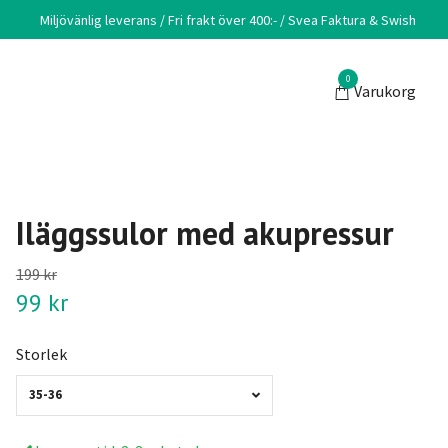
Miljövänlig leverans / Fri frakt över 400:- / Svea Faktura & Swish
0
Varukorg
Iläggssulor med akupressur
199 kr
99 kr
Storlek
35-36