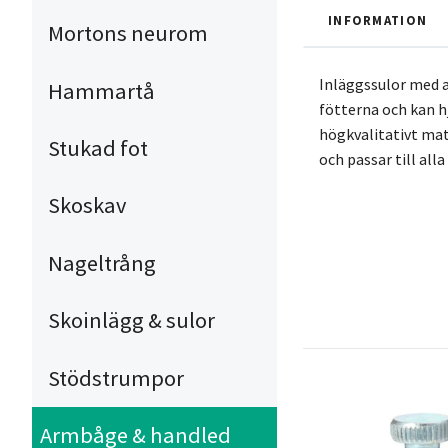
INFORMATION
Mortons neurom
Inläggssulor med a
Hammartå
fötterna och kan hj
högkvalitativt mat
Stukad fot
och passar till alla
Skoskav
Nageltrång
Skoinlägg & sulor
Stödstrumpor
Armbåge & handled