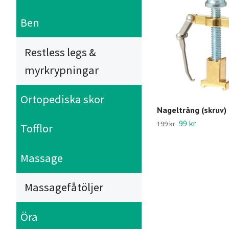
Ben
Restless legs &
myrkrypningar
Ortopediska skor
Nageltrång (skruv)
99 kr
199 kr
Tofflor
Massage
Massagefåtöljer
Öra