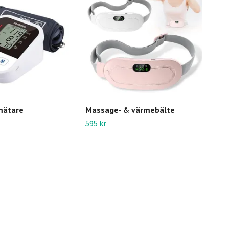
mätare
Massage- & värmebälte
Glu
blo
595 kr
trö
399 