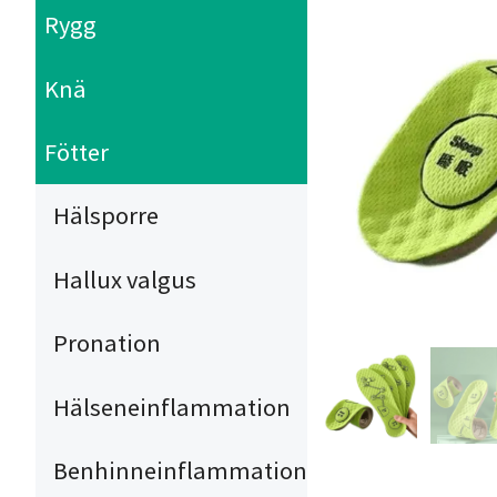
Rygg
Knä
Fötter
Hälsporre
Hallux valgus
Pronation
Hälseneinflammation
Benhinneinflammation