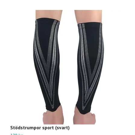
Stödstrumpor sport (svart)
A