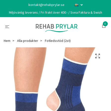
kontakt@rehabprylar.se
Miljövänlig leverans / Fri frakt över 400:- / Svea Faktura & Swish
0
Hem
Alla produkter
Fotledsstöd (2st)