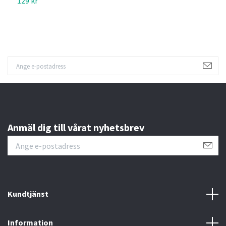
129 kr
1
Anmäl dig till vårat nyhetsbrev
Kundtjänst
Information