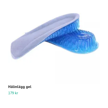
Hälinlägg gel
S
179 kr
2