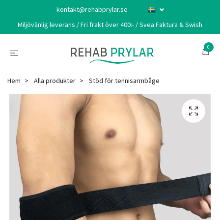
kontakt@rehabprylar.se
Miljövänlig leverans / Fri frakt över 400:- / Svea Faktura & Swish
0
Hem
Alla produkter
Stöd för tennisarmbåge