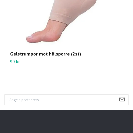
Gelstrumpor mot hälsporre (2st)
A
99 kr
1